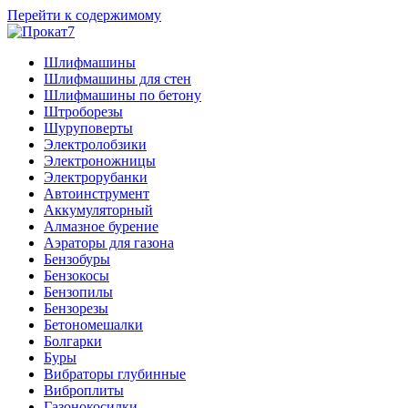
Перейти к содержимому
Шлифмашины
Шлифмашины для стен
Шлифмашины по бетону
Штроборезы
Шуруповерты
Электролобзики
Электроножницы
Электрорубанки
Автоинструмент
Аккумуляторный
Алмазное бурение
Аэраторы для газона
Бензобуры
Бензокосы
Бензопилы
Бензорезы
Бетономешалки
Болгарки
Буры
Вибраторы глубинные
Виброплиты
Газонокосилки