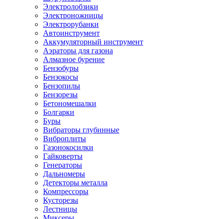
Электролобзики
Электроножницы
Электрорубанки
Автоинструмент
Аккумуляторный инструмент
Аэраторы для газона
Алмазное бурение
Бензобуры
Бензокосы
Бензопилы
Бензорезы
Бетономешалки
Болгарки
Буры
Вибраторы глубинные
Виброплиты
Газонокосилки
Гайковерты
Генераторы
Дальномеры
Детекторы металла
Компрессоры
Кусторезы
Лестницы
Миксеры