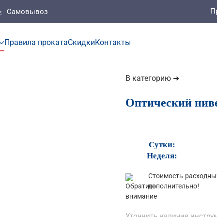
П
Самовывоз
Правила проката
Скидки
Контакты
В категорию ➜
Оптический ниве
Сутки:
Неделя:
Стоимость расходных
дополнительно!
Уточнить наличие инструм