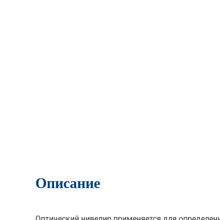
Описание
Оптический нивелир применяется для определени