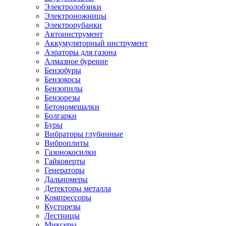
Электролобзики
Электроножницы
Электрорубанки
Автоинструмент
Аккумуляторный инструмент
Аэраторы для газона
Алмазное бурение
Бензобуры
Бензокосы
Бензопилы
Бензорезы
Бетономешалки
Болгарки
Буры
Вибраторы глубинные
Виброплиты
Газонокосилки
Гайковерты
Генераторы
Дальномеры
Детекторы металла
Компрессоры
Кусторезы
Лестницы
Миксеры