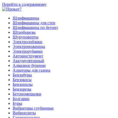
Перейти к содержимому
Шлифмашины
Шлифмашины для стен
Шлифмашины по бетону
Штроборезы
Шуруповерты
Электролобзики
Электроножницы
Электрорубанки
Автоинструмент
Аккумуляторный
Алмазное бурение
Аэраторы для газона
Бензобуры
Бензокосы
Бензопилы
Бензорезы
Бетономешалки
Болгарки
Буры
Вибраторы глубинные
Виброплиты
Газонокосилки