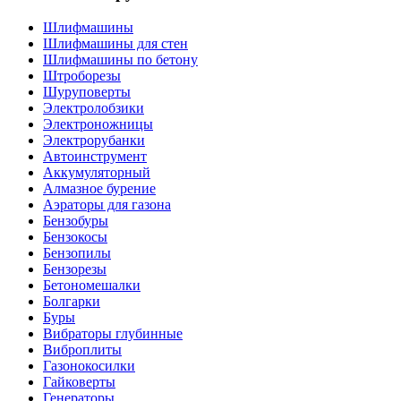
Шлифмашины
Шлифмашины для стен
Шлифмашины по бетону
Штроборезы
Шуруповерты
Электролобзики
Электроножницы
Электрорубанки
Автоинструмент
Аккумуляторный
Алмазное бурение
Аэраторы для газона
Бензобуры
Бензокосы
Бензопилы
Бензорезы
Бетономешалки
Болгарки
Буры
Вибраторы глубинные
Виброплиты
Газонокосилки
Гайковерты
Генераторы