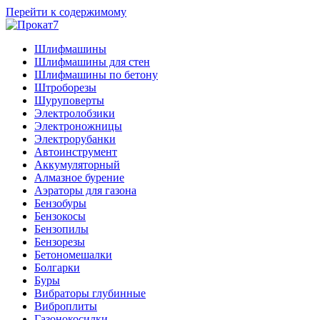
Перейти к содержимому
Шлифмашины
Шлифмашины для стен
Шлифмашины по бетону
Штроборезы
Шуруповерты
Электролобзики
Электроножницы
Электрорубанки
Автоинструмент
Аккумуляторный
Алмазное бурение
Аэраторы для газона
Бензобуры
Бензокосы
Бензопилы
Бензорезы
Бетономешалки
Болгарки
Буры
Вибраторы глубинные
Виброплиты
Газонокосилки