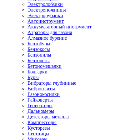
Электролобзики
Электроножницы
Электрорубанки
Автоинструмент
Аккумуляторный инструмент
Аэраторы для газона
Алмазное бурение
Бензобуры
Бензокосы
Бензопилы
Бензорезы
Бетономешалки
Болгарки
Буры
Вибраторы глубинные
Виброплиты
Газонокосилки
Гайковерты
Генераторы
Дальномеры
Детекторы металла
Компрессоры
Кусторезы
Лестницы
Миксеры