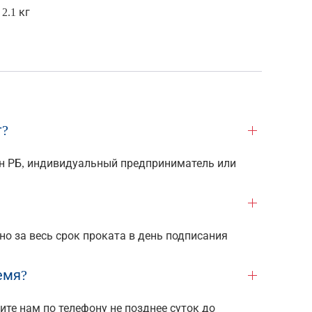
2.1 кг
т?
н РБ, индивидуальный предприниматель или
о за весь срок проката в день подписания
емя?
те нам по телефону не позднее суток до