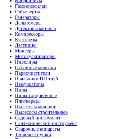
Виброплиты
Газонокосилки
Гайковерты
Генераторы
Дальномеры
Детекторы металла
Компрессоры
Кусторезы
Лестницы
Миксеры
Мотокультиваторы
Нивелиры
Отбойные молотки
Пароочистители
Паяльники ПП труб
Перфораторы
Пилы
Пилы торцовочные
Плиткорезы
Пылесосы моющие
Пылесосы строительные
Садовый инструмент
Сантехнический инструмент
Сварочные аппараты
Тепловые пушки