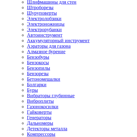
Шлифмашины для стен
Штроборезы
Шуруповерты
Электролобзики
Электроножницы
Электрорубанки
Автоинструмент
Аккумуляторный инструмент
Аэраторы для газона
Алмазное бурение
Бензобуры
Бензокосы
Бензопилы
Бензорезы
Бетономешалки
Болгарки
Буры
Вибраторы глубинные
Виброплиты
Газонокосилки
Гайковерты
Генераторы
Дальномеры
Детекторы металла
Компрессоры